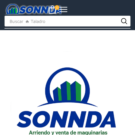
0
Buscar
🔥 Taladro