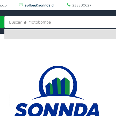
uco
aulloa@sonnda.cl
233800627
Buscar
🔥 Motobomba