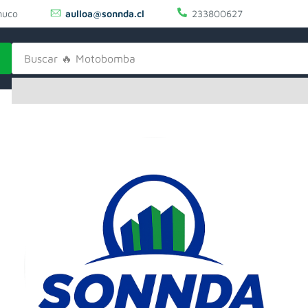
uco
aulloa@sonnda.cl
233800627
Buscar
🔥 Motobomba