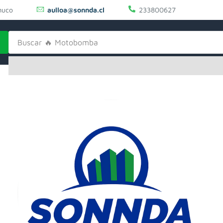
uco
aulloa@sonnda.cl
233800627
Buscar
🔥 Motobomba