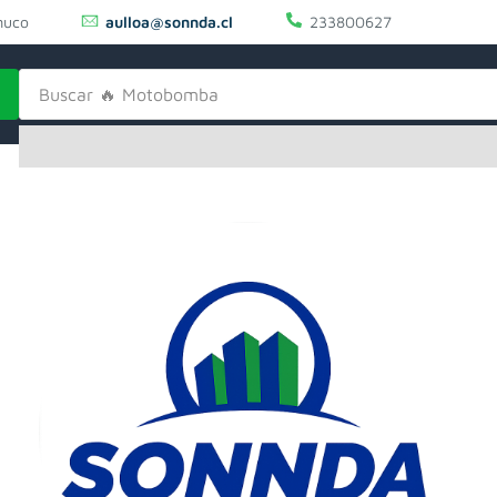
uco
aulloa@sonnda.cl
233800627
Buscar
🔥 Motobomba