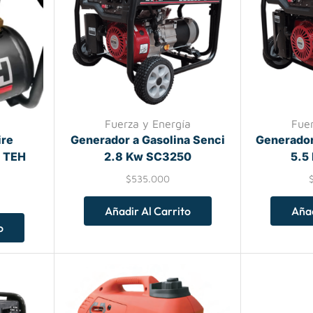
Fuerza y Energía
Fue
ire
Generador a Gasolina Senci
Generador
L TEH
2.8 Kw SC3250
5.5
$
535.000
Añadir Al Carrito
Añad
o