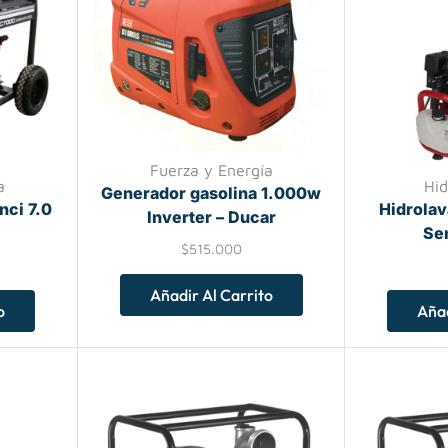
Fuerza y Energía
a
Hid
Generador gasolina 1.000w
nci 7.0
Hidrolav
Inverter – Ducar
Se
$
515.000
Añadir Al Carrito
o
Añad