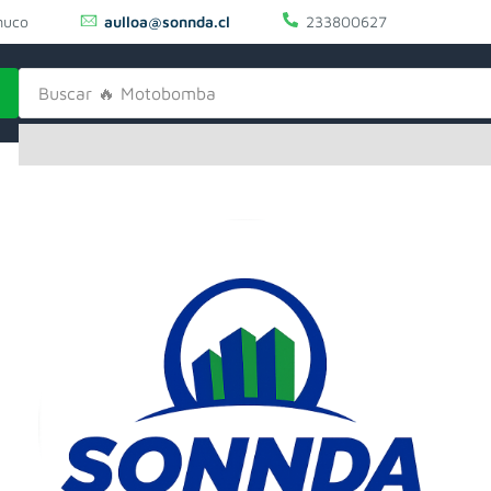
uco
aulloa@sonnda.cl
233800627
Buscar
🔥 Cierra Circular