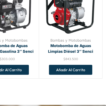
 y Motobombas
Bombas y Motobombas
omba de Aguas
Motobomba de Aguas
 Gasolina 3″ Senci
Limpias Diésel 3″ Senci
$
303.000
$
843.500
ir Al Carrito
Añadir Al Carrito