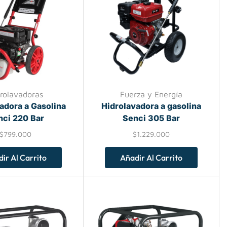
rolavadoras
Fuerza y Energía
adora a Gasolina
Hidrolavadora a gasolina
nci 220 Bar
Senci 305 Bar
$
799.000
$
1.229.000
ir Al Carrito
Añadir Al Carrito