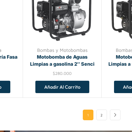
a
Bombas y Motobombas
Bombas
ría Fasa
Motobomba de Aguas
Motob
Limpias a gasolina 2″ Senci
Limpias a
$
280.000
o
Añadir Al Carrito
Añad
1
2