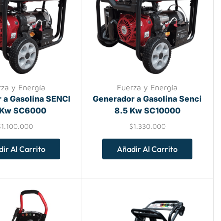
rza y Energía
Fuerza y Energía
 a Gasolina SENCI
Generador a Gasolina Senci
 Kw SC6000
8.5 Kw SC10000
$
1.100.000
$
1.330.000
ir Al Carrito
Añadir Al Carrito