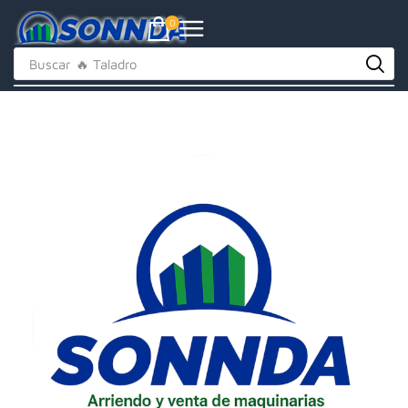
0
Buscar
🔥 Taladro