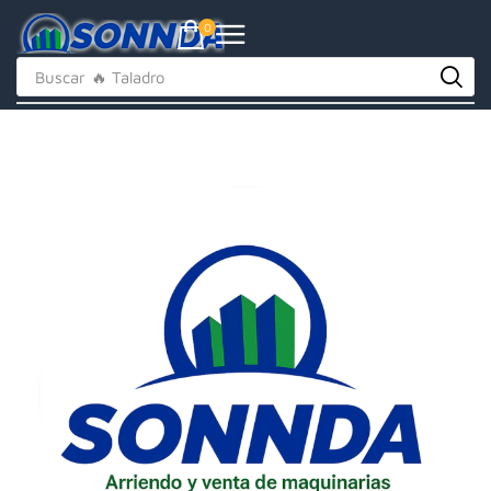
0
Buscar
🔥 Taladro