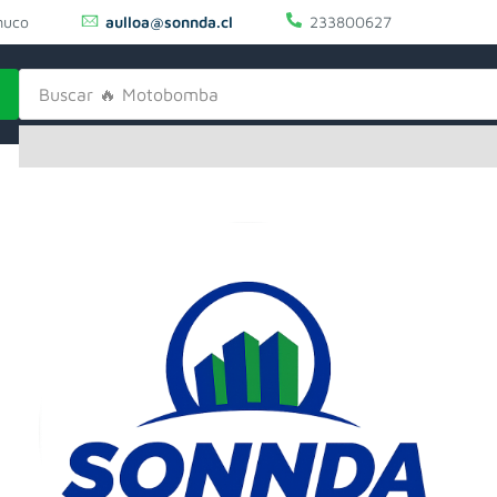
uco
aulloa@sonnda.cl
233800627
Buscar
🔥 Motobomba