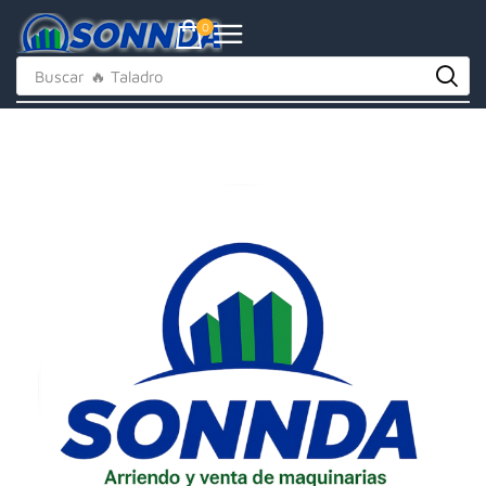
0
Buscar
🔥 Taladro