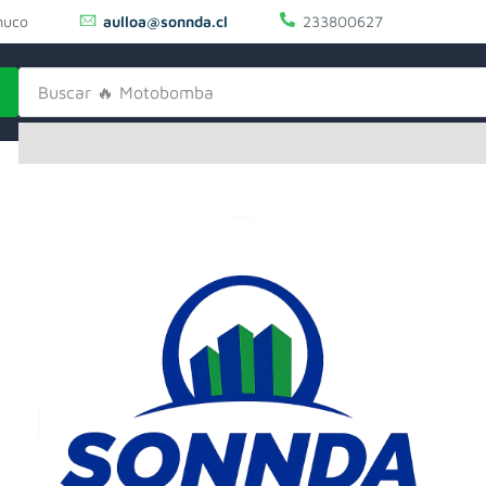
uco
aulloa@sonnda.cl
233800627
Buscar
🔥 Motobomba