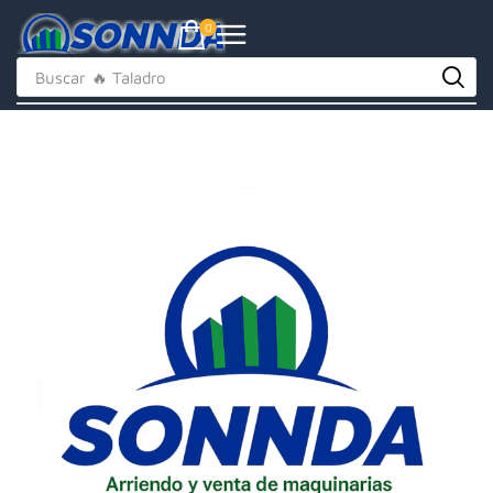
0
Buscar
🔥 Taladro