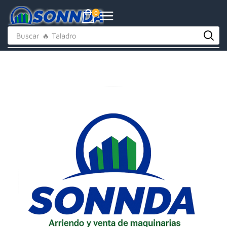
0
Buscar
🔥 Taladro