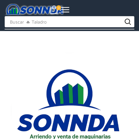
0
Buscar
🔥 Repuestos Baterias li-ion