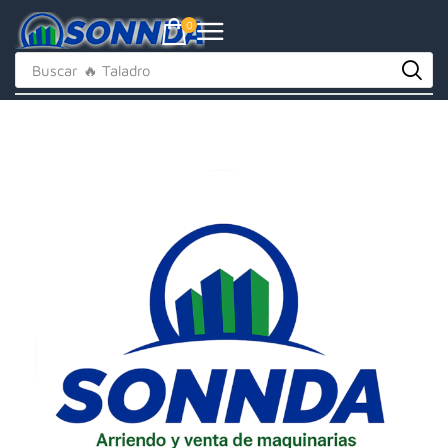
0
Buscar
🔥 Taladro